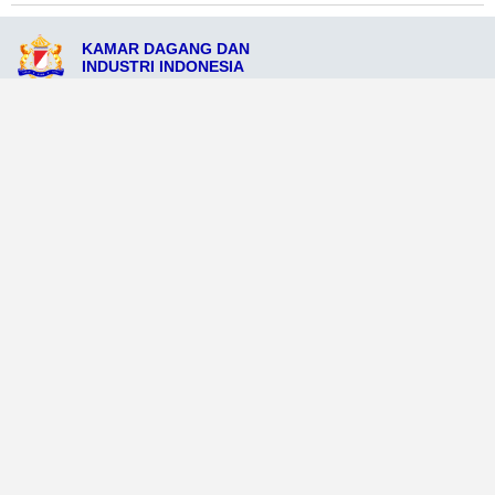
KAMAR DAGANG DAN
INDUSTRI INDONESIA
Jl. Makole No.25, Pulau Makole, Maluku 97611
admin@kadinpulaumakole.org
085234567922
Ikuti Sosial Media Resmi KADIN
Dataweb
Aceh Tamiang
Agats
Arso
Bajawa
Bengkayang
Bengkulu Tengah