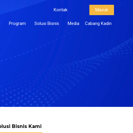
Kontak
Masuk
i
Program
Solusi Bisnis
Media
Cabang Kadin
olusi Bisnis Kami