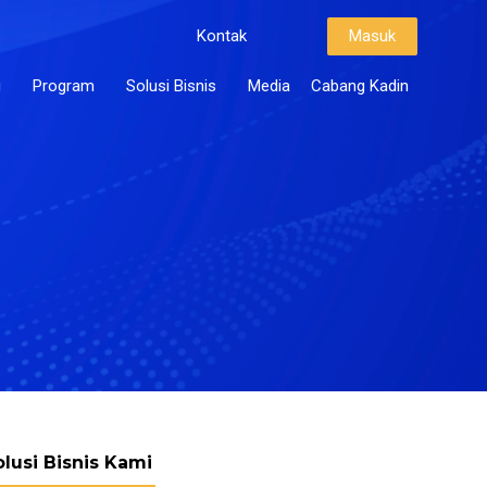
Kontak
Masuk
i
Program
Solusi Bisnis
Media
Cabang Kadin
olusi Bisnis Kami